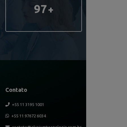
97
+
Contato
+55 11 3195 1001
+55 11 97672 6034