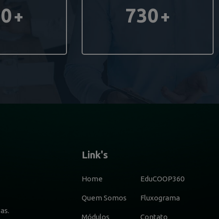
60
730
+
+
Link's
Home
EduCOOP360
Quem Somos
Fluxograma
as.
Módulos
Contato